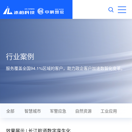
行业案例
服务覆盖全国94.1%区域的客户，助力政企客户加速数智化变革。
全部
智慧城市
军警应急
自然资源
工业应用
基
效果展示 | 长江航道数字孪生化