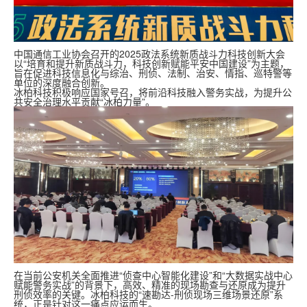
中国通信工业协会召开的2025政法系统新质战斗力科技创新大会
以“培育和提升新质战斗力，科技创新赋能平安中国建设”为主题，
旨在促进科技信息化与综治、刑侦、法制、治安、情指、巡特警等
单位的深度融合创新。
冰柏科技积极响应国家号召，将前沿科技融入警务实战，为提升公
共安全治理水平贡献“冰柏力量”。
在当前公安机关全面推进“侦查中心智能化建设”和“大数据实战中心
赋能警务实战”的背景下，高效、精准的现场勘查与还原成为提升
刑侦效率的关键。冰柏科技的“速勘达-刑侦现场三维场景还原”系
统，正是针对这一痛点应运而生。